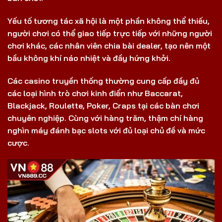
Yếu tố tương tác xã hội là một phần không thể thiếu,
người chơi có thể giao tiếp trực tiếp với những người
chơi khác, các nhân viên chia bài dealer, tạo nên một
bầu không khí náo nhiệt và đầy hứng khởi.
Các casino truyền thống thường cung cấp đầy đủ
các loại hình trò chơi kinh điển như Baccarat,
Blackjack, Roulette, Poker, Craps tại các bàn chơi
chuyên nghiệp. Cùng với hàng trăm, thậm chí hàng
nghìn máy đánh bạc slots với đủ loại chủ đề và mức
cược.