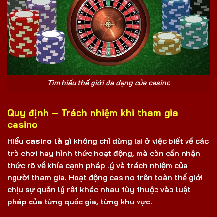
Tìm hiểu thế giới đa dạng của casino
Quy định – Trách nhiệm khi tham gia
casino
Hiểu
casino là gì
không chỉ dừng lại ở việc biết về các
trò chơi hay hình thức hoạt động, mà còn cần nhận
thức rõ về khía cạnh pháp lý và trách nhiệm của
người tham gia. Hoạt động casino trên toàn thế giới
chịu sự quản lý rất khác nhau tùy thuộc vào luật
pháp của từng quốc gia, từng khu vực.