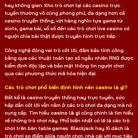
hay không gian. Kho trò chơi tại các casino trực
tuyến thường vô cùng phong phú, đa dạng hơn cả
casino truyền thống, với hàng nghìn tựa game từ
slots, game bài, xổ số đến các trò chơi live casino có
người chia bài thật được truyền hình trực tiếp.
Công nghệ đóng vai trò cốt lõi, đảm bảo tính công
bằng qua các thuật toán tạo số ngẫu nhiên RNG được
kiểm định độc lập và bảo mật thông tin người chơi
qua các phương thức mã hóa hiện đại.
Các trò chơi phổ biến định hình nên casino là gì?
Bất kể là casino truyền thống hay trực tuyến, sức
hấp dẫn cốt lõi vẫn nằm ở các trò chơi đa dạng mà nó
cung cấp. Tìm hiểu
casino là gì
cũng chính là tìm hiểu
về những trò chơi này. Phổ biến nhất có lẽ là các trò
chơi trên bàn table games. Blackjack hay Xì dách là
trò chơi so điểm giữa người chơi, nhà cái với mục tiêu