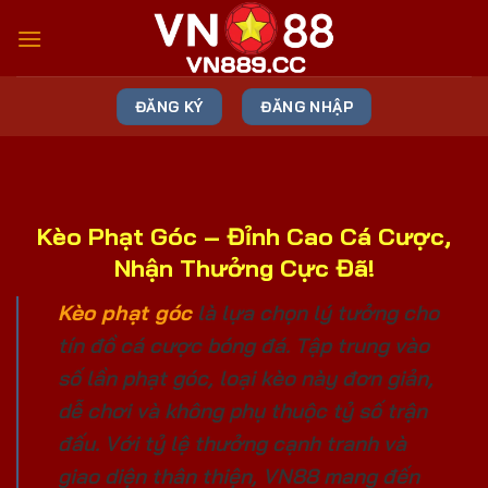
Bỏ
qua
nội
dung
ĐĂNG KÝ
ĐĂNG NHẬP
Kèo Phạt Góc – Đỉnh Cao Cá Cược,
Nhận Thưởng Cực Đã!
Kèo phạt góc
là lựa chọn lý tưởng cho
tín đồ cá cược bóng đá. Tập trung vào
số lần phạt góc, loại kèo này đơn giản,
dễ chơi và không phụ thuộc tỷ số trận
đấu. Với tỷ lệ thưởng cạnh tranh và
giao diện thân thiện, VN88 mang đến