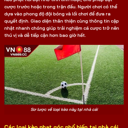
cược trước hoặc trong trận đấu. Người chơi có thể
dựa vào phong độ đội bóng và lối chơi để đưa ra
quyết định. Giao diện thân thiện cùng thông tin cập
nhật nhanh chóng giúp trải nghiệm cá cược trở nên
thú vị và dễ tiếp cận hơn bao giờ hết.
Sơ lược về loại kèo này tại nhà cái
Các loại kèo phạt góc phổ biến tại nhà cái