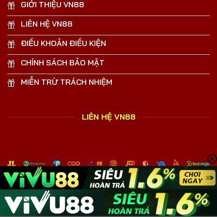
GIỚI THIỆU VN88
LIÊN HỆ VN88
ĐIỀU KHOẢN ĐIỀU KIỆN
CHÍNH SÁCH BẢO MẬT
MIỄN TRỪ TRÁCH NHIỆM
LIÊN HỆ VN88
Copyright 2026 ©
Flatsome Theme