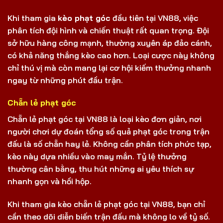
Khi tham gia
kèo phạt góc
đầu tiên tại VN88, việc
phân tích đội hình và chiến thuật rất quan trọng. Đội
sở hữu hàng công mạnh, thường xuyên áp đảo cánh,
có khả năng thắng kèo cao hơn. Loại cược này không
chỉ thú vị mà còn mang lại cơ hội kiếm thưởng nhanh
ngay từ những phút đầu trận.
Chẵn lẻ phạt góc
Chẵn lẻ phạt góc tại VN88 là loại kèo đơn giản, nơi
người chơi dự đoán tổng số quả phạt góc trong trận
đấu là số chẵn hay lẻ. Không cần phân tích phức tạp,
kèo này dựa nhiều vào may mắn. Tỷ lệ thưởng
thường cân bằng, thu hút những ai yêu thích sự
nhanh gọn và hồi hộp.
Khi tham gia kèo chẵn lẻ phạt góc tại VN88, bạn chỉ
cần theo dõi diễn biến trận đấu mà không lo về tỷ số.