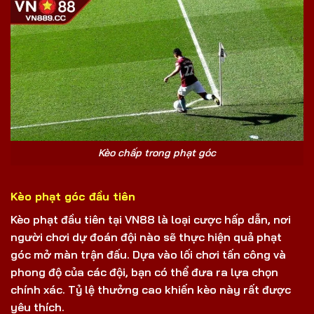
Kèo chấp trong phạt góc
Kèo phạt góc đầu tiên
Kèo phạt đầu tiên tại VN88 là loại cược hấp dẫn, nơi
người chơi dự đoán đội nào sẽ thực hiện quả phạt
góc mở màn trận đấu. Dựa vào lối chơi tấn công và
phong độ của các đội, bạn có thể đưa ra lựa chọn
chính xác. Tỷ lệ thưởng cao khiến kèo này rất được
yêu thích.