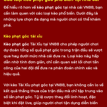
Để hiểu rõ hơn về
kèo phạt góc
tại nhà cái VN88, bạn
cần làm quen với các loại kèo phổ biến. Dưới đây là
những lựa chọn đa dạng mà người chơi có thể khám
phá.
Kèo phạt góc tài xỉu
Kèo phạt góc
Tài Xỉu tại VN88 cho phép người chơi
dự đoán tổng số quả phạt góc trong trận đấu sẽ vượt
qua hay dưới mức nhà cái đưa ra. Loại kèo này hấp
dẫn nhờ tính đơn giản, chỉ cần quan sát lối chơi tấn
công của hai đội để đưa ra phán đoán chính xác và
hiệu quả.
Với kèo Tài Xỉu phạt góc tại VN88, bạn không cần lo về
kết quả thắng thua của trận đấu mà chỉ tập trung vào
số lần phạt góc. Tỷ lệ cược thay đổi linh hoạt, đặc
biệt khi đặt live, giúp người chơi tận dụng diễn biến