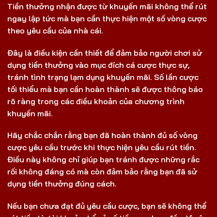
Tiền thưởng nhận được từ khuyến mãi không thể rút
ngay lập tức mà bạn cần thực hiện một số vòng cược
theo yêu cầu của nhà cái.
Đây là điều kiện cần thiết để đảm bảo người chơi sử
dụng tiền thưởng vào mục đích cá cược thực sự,
tránh tình trạng lạm dụng khuyến mãi. Số lần cược
tối thiểu mà bạn cần hoàn thành sẽ được thông báo
rõ ràng trong các điều khoản của chương trình
khuyến mãi.
Hãy chắc chắn rằng bạn đã hoàn thành đủ số vòng
cược yêu cầu trước khi thực hiện yêu cầu rút tiền.
Điều này không chỉ giúp bạn tránh được những rắc
rối không đáng có mà còn đảm bảo rằng bạn đã sử
dụng tiền thưởng đúng cách.
Nếu bạn chưa đạt đủ yêu cầu cược, bạn sẽ không thể