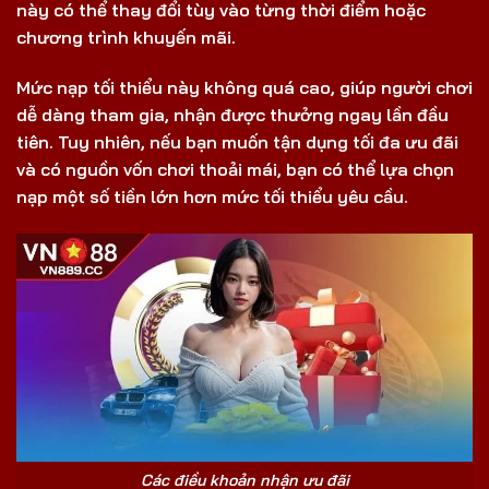
này có thể thay đổi tùy vào từng thời điểm hoặc
chương trình khuyến mãi.
Mức nạp tối thiểu này không quá cao, giúp người chơi
dễ dàng tham gia, nhận được thưởng ngay lần đầu
tiên. Tuy nhiên, nếu bạn muốn tận dụng tối đa ưu đãi
và có nguồn vốn chơi thoải mái, bạn có thể lựa chọn
nạp một số tiền lớn hơn mức tối thiểu yêu cầu.
Các điều khoản nhận ưu đãi