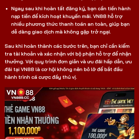
Ngay sau khi hoàn tất đăng ký, bạn cần tiến hành
nạp tiền để kích hoạt khuyến mãi. VN88 hỗ trợ
nhiều phương thức thanh toán an toàn, giúp bạn
dễ dàng giao dịch mà không gặp trở ngại.
Sau khi hoàn thành các bước trên, bạn chỉ cần kiểm
tra tài khoản và xác nhận với bộ phận hỗ trợ để nhận
thưởng. Với quy trình đơn giản và ưu đãi hấp dẫn, ưu
đãi tại VN88 là cơ hội không nên bỏ lỡ để bắt đầu
hành trình cá cược đầy thú vị.