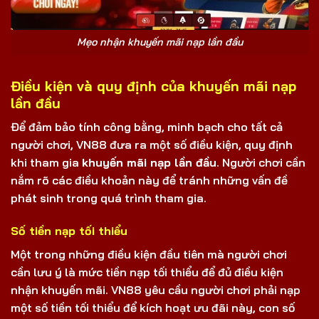
Mẹo nhận khuyến mãi nạp lần đầu
Điều kiện và quy định của khuyến mãi nạp
lần đầu
Để đảm bảo tính công bằng, minh bạch cho tất cả
người chơi, VN88 đưa ra một số điều kiện, quy định
khi tham gia
khuyến mãi nạp lần đầu
. Người chơi cần
nắm rõ các điều khoản này để tránh những vấn đề
phát sinh trong quá trình tham gia.
Số tiền nạp tối thiểu
Một trong những điều kiện đầu tiên mà người chơi
cần lưu ý là mức tiền nạp tối thiểu để đủ điều kiện
nhận khuyến mãi. VN88 yêu cầu người chơi phải nạp
một số tiền tối thiểu để kích hoạt ưu đãi này, con số