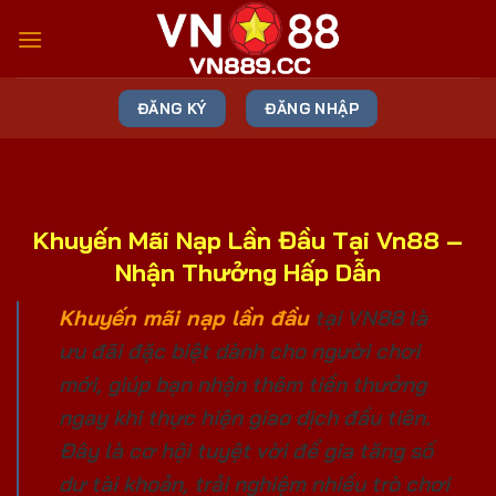
Bỏ
qua
nội
dung
ĐĂNG KÝ
ĐĂNG NHẬP
Khuyến Mãi Nạp Lần Đầu Tại Vn88 –
Nhận Thưởng Hấp Dẫn
Khuyến mãi nạp lần đầu
tại VN88 là
ưu đãi đặc biệt dành cho người chơi
mới, giúp bạn nhận thêm tiền thưởng
ngay khi thực hiện giao dịch đầu tiên.
Đây là cơ hội tuyệt vời để gia tăng số
dư tài khoản, trải nghiệm nhiều trò chơi