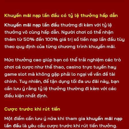
Khuyến mãi nạp lần đầu có tỷ lệ thưởng hấp dẫn
Khuyến mãi nạp lần đầu
thường đi kèm với tỷ lệ
thưởng vô cùng hấp dẫn. Người chơi có thể nhận
thêm từ 50% đến 100% giá trị số tiền nạp lần đầu tùy
theo quy định của từng chương trình khuyến mãi.
Mức thưởng cao giúp bạn có thể trải nghiệm các trò
chơi cá cược như thể thao, casino trực tuyến hay
game slot mà không gặp phải lo ngại về vấn đề tài
chính. Tuy nhiên, để tận dụng tối đa ưu đãi này, bạn
cần lưu ý rằng tỷ lệ thưởng thường đi kèm với các
điều kiện nhất định.
Cược trước khi rút tiền
Một điểm cần lưu ý nữa khi tham gia
khuyến mãi nạp
lần đầu
là yêu cầu cược trước khi rút tiền thưởng.