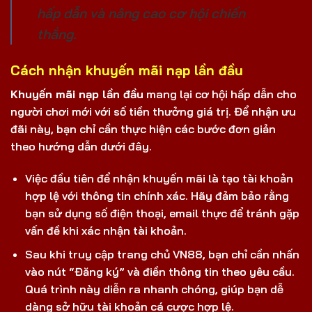
hấp dẫn và nâng cao cơ hội chiến
thắng.
Cách nhận khuyến mãi nạp lần đầu
Khuyến mãi nạp lần đầu
mang lại cơ hội hấp dẫn cho
người chơi mới với số tiền thưởng giá trị. Để nhận ưu
đãi này, bạn chỉ cần thực hiện các bước đơn giản
theo hướng dẫn dưới đây.
Việc đầu tiên để nhận khuyến mãi là tạo tài khoản
hợp lệ với thông tin chính xác. Hãy đảm bảo rằng
bạn sử dụng số điện thoại, email thực để tránh gặp
vấn đề khi xác nhận tài khoản.
Sau khi truy cập trang chủ VN88, bạn chỉ cần nhấn
vào nút “Đăng ký” và điền thông tin theo yêu cầu.
Quá trình này diễn ra nhanh chóng, giúp bạn dễ
dàng sở hữu tài khoản cá cược hợp lệ.