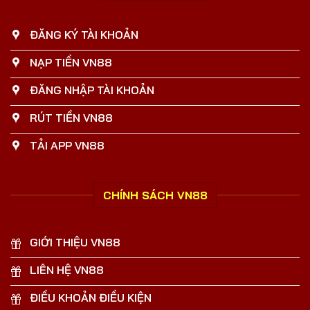
Được
Con
ĐĂNG KÝ TÀI KHOẢN
Số
May
Mắn
NẠP TIỀN VN88
ĐĂNG NHẬP TÀI KHOẢN
RÚT TIỀN VN88
TẢI APP VN88
CHÍNH SÁCH VN88
GIỚI THIỆU VN88
LIÊN HỆ VN88
ĐIỀU KHOẢN ĐIỀU KIỆN